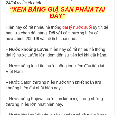
24/24 uy tín tốt nhất.
“
XEM BẢNG GIÁ SẢN PHẨM TẠI
ĐÂY
“
Hiện nay có rất nhiều hệ thống
đại lý nước suối
uy tín để
bạn lựa chọn đặt hàng. Đối với các thương hiệu có
nước bình 20l, 19l và thể tích chai như:
–
Nước khoáng LaVie
, hiện nay có rất nhiều hệ thống
đại lý nước LaVie
lớn, đem đến sự tiện lợi khi đặt hàng.
–
Nước uống Ion Life
, nước uống ion kiềm đầu tiên tại
Việt Nam.
–
Nước Satori
thương hiệu nước tinh khiết hoàn lưu
khoáng hiện đại nhất hiện nay.
–
Nước uống Fujiwa
, nước ion kiềm một trong những
thương hiệu lớn nhất hiện nay.