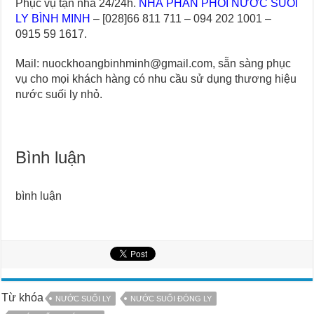
Phục vụ tận nhà 24/24h.
NHÀ PHÂN PHỐI NƯỚC SUỐI
LY BÌNH MINH
– [028]66 811 711 – 094 202 1001 –
0915 59 1617.
Mail: nuockhoangbinhminh@gmail.com, sẵn sàng phục
vụ cho mọi khách hàng có nhu cầu sử dụng thương hiệu
nước suối ly nhỏ.
Bình luận
bình luận
Từ khóa
NƯỚC SUỐI LY
NƯỚC SUỐI ĐÓNG LY