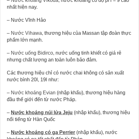
–
Nước khoáng Vikoda
, nước khoáng có độ pH = 9 cao
nhất hiện nay.
– Nước Vĩnh Hảo
–
Nước Vihawa
, thương hiệu của Massan tập đoàn thực
phẩm lớn mạnh.
–
Nước uống Bidirco
, nước uống tinh khiết có giá rẻ
nhưng chất lượng an toàn luôn bảo đảm.
Các thương hiệu chỉ có nước chai không có sản xuất
nước bình 20l, 19l như:
–
Nước khoáng Evian
(nhập khẩu), thương hiệu hàng
đầu thế giới đến từ nước Pháp.
–
Nước khoáng núi lửa Jeju
(nhập khẩu), thương hiệu
nổi tiếng từ Hàn Quốc
–
Nước khoáng có ga Perrier
(nhập khẩu), nước