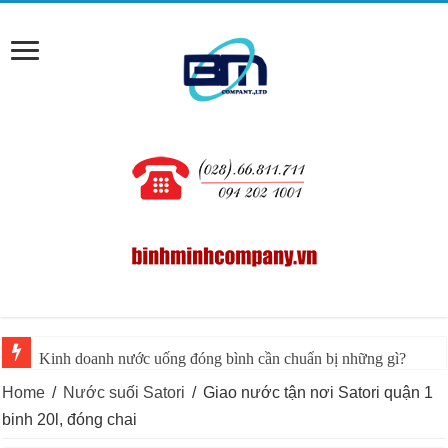
Kinh doanh nước uống đóng bình cần chuẩn bị những gì?
Giải pháp tối ưu không gian kho hàng cho cửa hàng nước uống 
Home
/
Nước suối Satori
/
Giao nước tận nơi Satori quận 1
binh 20l, đóng chai