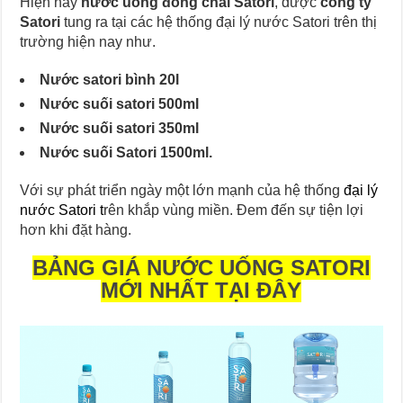
Hiện nay
nước uống đóng chai Satori
, được
công ty
Satori
tung ra tại các hệ thống đại lý nước Satori trên thị
trường hiện nay như.
Nước satori bình 20l
Nước suối satori 500ml
Nước suối satori 350ml
Nước suối Satori 1500ml.
Với sự phát triển ngày một lớn mạnh của hệ thống
đại lý
nước Satori t
rên khắp vùng miền. Đem đến sự tiện lợi
hơn khi đặt hàng.
BẢNG GIÁ NƯỚC UỐNG SATORI
MỚI NHẤT TẠI ĐÂY