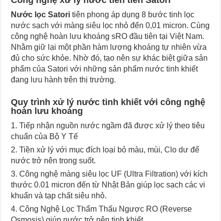
Công nghệ xử lý nước tiên tiến Satori
Nước lọc Satori
tiên phong áp dụng 8 bước tinh lọc
nước sạch với màng siêu lọc nhỏ đến 0,01 micron. Cùng
công nghệ hoàn lưu khoáng sRO đầu tiên tại Việt Nam.
Nhằm giữ lại một phần hàm lượng khoáng tự nhiên vừa
đủ cho sức khỏe. Nhờ đó, tạo nên sự khác biệt giữa sản
phẩm của Satori với những sản phẩm nước tinh khiết
đang lưu hành trên thị trường.
Quy trình xử lý nước tinh khiết với công nghệ
hoàn lưu khoáng
Tiếp nhận nguồn nước ngầm đã được xử lý theo tiêu
chuẩn của Bộ Y Tế
Tiền xử lý với mục đích loại bỏ màu, mùi, Clo dư để
nước trở nên trong suốt.
Công nghệ màng siêu lọc UF (Ultra Filtration) với kích
thước 0.01 micron đến từ Nhật Bản giúp lọc sạch các vi
khuẩn và tạp chất siêu nhỏ.
Công Nghệ Lọc Thẩm Thấu Ngược RO (Reverse
Osmosis) giúp nước trở nên tinh khiết.