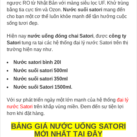
ngược RO từ Nhật Bản với màng siêu lọc UF. Khử trùng
bằng tia cực tím và Ozon.
Nước suối satori
mang đến
cho bạn một cơ thể luôn khỏe mạnh để tận hưởng cuộc
sống tươi đẹp.
Hiện nay
nước uống đóng chai Satori
, được
công ty
Satori
tung ra tại các hệ thống đại lý nước Satori trên thị
trường hiện nay như.
Nước satori bình 20l
Nước suối satori 500ml
Nước suối satori 350ml
Nước suối Satori 1500ml.
Với sự phát triển ngày một lớn mạnh của hệ thống
đại lý
nước Satori
trên khắp vùng miền. Đem đến sự tiện lợi
hơn khi đặt hàng.
BẢNG GIÁ NƯỚC UỐNG SATORI
MỚI NHẤT TẠI ĐÂY