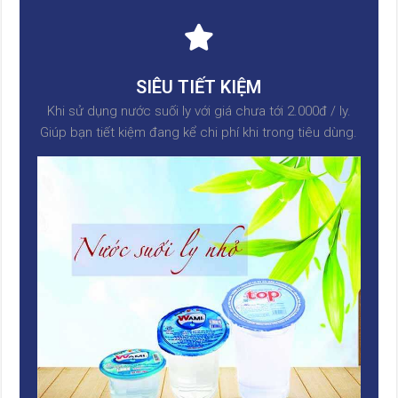
SIÊU TIẾT KIỆM
Khi sử dụng nước suối ly với giá chưa tới 2.000đ / ly.
Giúp bạn tiết kiệm đang kể chi phí khi trong tiêu dùng.