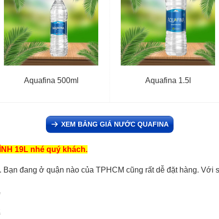
Aquafina 500ml
Aquafina 1.5l
XEM BẢNG GIÁ NƯỚC QUAFINA
H 19L nhé quý khách.
dễ. Bạn đang ở quận nào của TPHCM cũng rất dễ đặt hàng. Với 
1
2