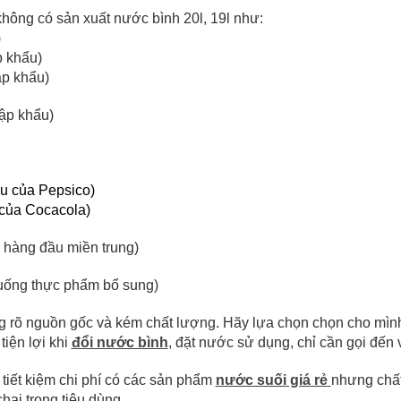
hông có sản xuất nước bình 20l, 19l như:
)
 khẩu)
p khẩu)
ập khẩu)
u của Pepsico)
của Cocacola)
 hàng đầu miền trung)
uống thực phẩm bổ sung)
 rõ nguồn gốc và kém chất lượng. Hãy lựa chọn chọn cho mìn
iện lợi khi
đổi nước bình
, đặt nước sử dụng, chỉ cần gọi đến 
tiết kiệm chi phí có các sản phẩm
nước suối giá rẻ
nhưng chất
ai trong tiêu dùng.