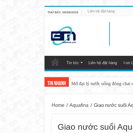
Liên hệ đặt hàng
THỨ BẢY, 08/08/2026
Tin tức
Liên hệ đặt hàng
I-on L
Tin nhanh
Mở đại lý nước uống đóng chai 
Home
/
Aquafina
/
Giao nước suối Aq
Giao nước suối Aqu