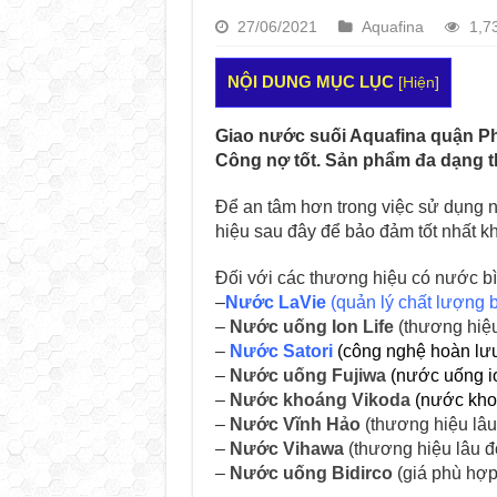
27/06/2021
Aquafina
1,7
NỘI DUNG MỤC LỤC
[
Hiện
]
Giao nước suối Aquafina quận Phú
Công nợ tốt. Sản phẩm đa dạng t
Để an tâm hơn trong việc sử dụng n
hiệu sau đây để bảo đảm tốt nhất kh
Đối với các thương hiệu có nước bìn
–
Nước LaVie
(quản lý chất lượng b
–
Nước uống Ion Life
(thương hiệu
–
Nước Satori
(công nghệ hoàn lưu
–
Nước uống Fujiwa
(nước uống i
–
Nước khoáng Vikoda
(nước kho
–
Nước Vĩnh Hảo
(thương hiệu lâu
–
Nước Vihawa
(thương hiệu lâu đ
–
Nước uống Bidirco
(giá phù hợp