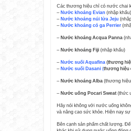
Các thương hiệu chỉ có nước chai k
–
Nước khoáng Evian
(nhập khẩu
–
Nước khoáng núi lửa Jeju
(nhập
–
Nước khoáng có ga Perrier
(nhậ
–
Nước khoáng Acqua Panna
(nh
–
Nước khoáng Fiji
(nhập khẩu)
–
Nước suối Aquafina
(thương hiệ
–
Nước suối Dasani
(
thương hiệu 
–
Nước khoáng Alba
(thương hiệu
–
Nước uống Pocari Sweat
(thức 
Hãy nói không với nước uống không
và nâng cao sức khỏe. Hiện nay sự t
Bên cạnh sản phẩm chất lượng. Để 
khác khi sử dụng nước uống đóng ch