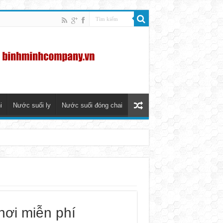
i
Nước suối ly
Nước suối đóng chai
nơi miễn phí