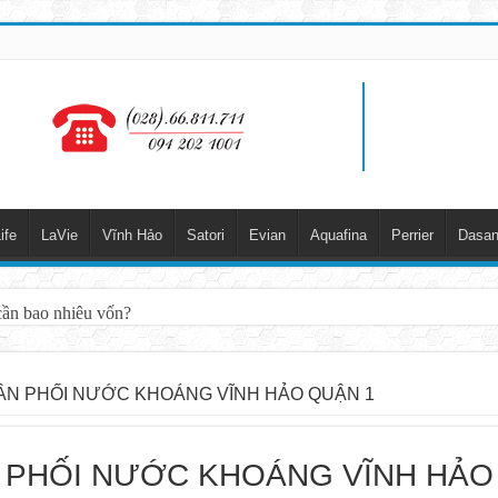
ife
LaVie
Vĩnh Hảo
Satori
Evian
Aquafina
Perrier
Dasan
cần bao nhiêu vốn?
ÂN PHỐI NƯỚC KHOÁNG VĨNH HẢO QUẬN 1
 PHỐI NƯỚC KHOÁNG VĨNH HẢO