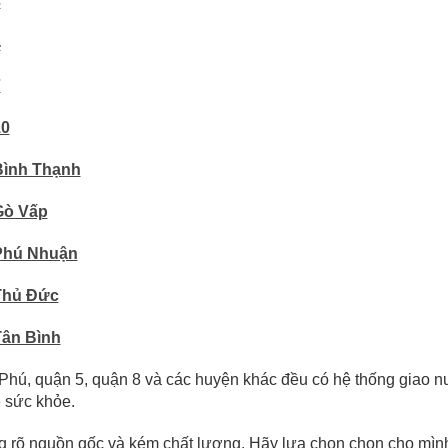
3
4
7
10
Bình Thạnh
Gò Vấp
Phú Nhuận
Thủ Đức
Tân Bình
ú, quận 5, quận 8 và các huyện khác đều có hệ thống giao nướ
ệ sức khỏe.
 rõ nguồn gốc và kém chất lượng. Hãy lựa chọn chọn cho mìn