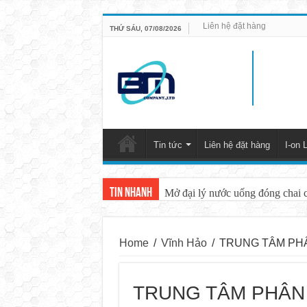
Liên hệ đặt hàng
THỨ SÁU, 07/08/2026
Tin tức
Liên hệ đặt hàng
I-on L
Tin nhanh
Mở đại lý nước uống đóng chai 
Home
/
Vĩnh Hảo
/
TRUNG TÂM PH
TRUNG TÂM PHÂN