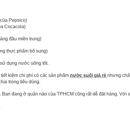
của Pepsico)
ủa Cocacola)
àng đầu miền trung)
ng thực phẩm bổ sung)
 sử dụng nước uống tốt.
tiết kiệm chi phí có các sản phẩm
nước suối giá rẻ
nhưng chất
ai trong tiêu dùng.
dễ. Bạn đang ở quận nào của TPHCM cũng rất dễ đặt hàng. Với 
1
2