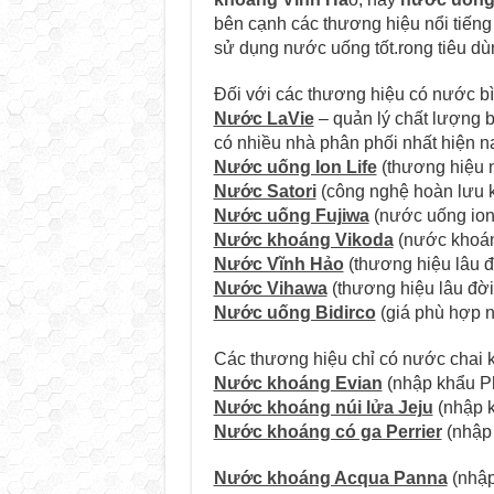
bên cạnh các thương hiệu nổi tiếng
sử dụng nước uống tốt.rong tiêu dù
Đối với các thương hiệu có nước bìn
Nước LaVie
– quản lý chất lượng 
có nhiều nhà phân phối nhất hiện n
Nước uống Ion Life
(thương hiệu n
Nước Satori
(công nghệ hoàn lưu k
Nước uống Fujiwa
(nước uống ion
Nước khoáng Vikoda
(nước khoán
Nước Vĩnh Hảo
(thương hiệu lâu đ
Nước Vihawa
(thương hiệu lâu đời
Nước uống Bidirco
(giá phù hợp n
Các thương hiệu chỉ có nước chai k
Nước khoáng Evian
(nhập khẩu P
Nước khoáng núi lửa Jeju
(nhập 
Nước khoáng có ga Perrier
(nhập
Nước khoáng Acqua Panna
(nhập