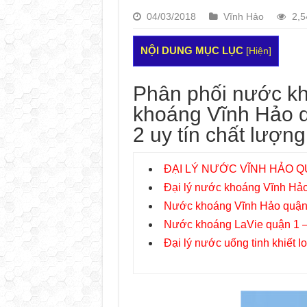
04/03/2018
Vĩnh Hảo
2,5
NỘI DUNG MỤC LỤC
[
Hiện
]
Phân phối nước kh
khoáng Vĩnh Hảo q
2 uy tín chất lượn
ĐẠI LÝ NƯỚC VĨNH HẢO Q
Đại lý nước khoáng Vĩnh Hảo
Nước khoáng Vĩnh Hảo quận 
Nước khoáng LaVie quận 1 –
Đại lý nước uống tinh khiết I