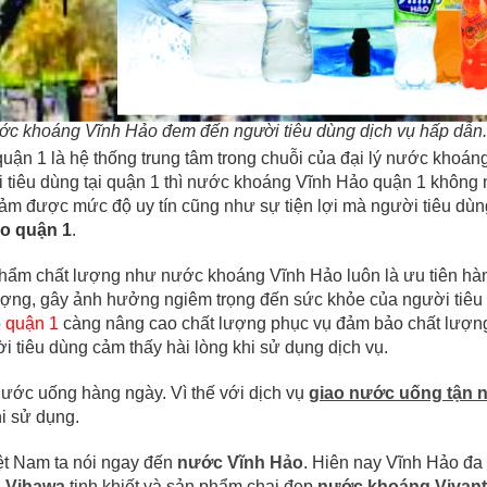
ớc khoáng Vĩnh Hảo đem đến người tiêu dùng dịch vụ hấp dẫn.
ận 1 là hệ thống trung tâm trong chuỗi của đại lý nước khoá
i tiêu dùng tại quận 1 thì nước khoáng Vĩnh Hảo quận 1 không
đảm được mức độ uy tín cũng như sự tiện lợi mà người tiêu dù
o quận 1
.
ẩm chất lượng như nước khoáng Vĩnh Hảo luôn là ưu tiên hàn
ượng, gây ảnh hưởng ngiêm trọng đến sức khỏe của người tiêu d
 quận 1
càng nâng cao chất lượng phục vụ đảm bảo chất lượng 
i tiêu dùng cảm thấy hài lòng khi sử dụng dịch vụ.
ước uống hàng ngày. Vì thế với dịch vụ
giao nước uống tận 
i sử dụng.
iệt Nam ta nói ngay đến
nước Vĩnh Hảo
. Hiên nay Vĩnh Hảo đ
 Vihawa
tinh khiết và sản phẩm chai đẹp
nước khoáng Vivant