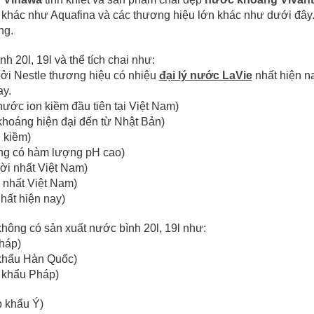
 khác như Aquafina và các thương hiệu lớn khác như dưới đây.
ng.
h 20l, 19l và thể tích chai như:
bởi Nestle thương hiệu có nhiệu
đại lý nước LaVie
nhất hiện n
ay.
ước ion kiềm đầu tiên tại Việt Nam)
hoáng hiện đại đến từ Nhật Bản)
 kiềm)
g có hàm lượng pH cao)
ời nhất Việt Nam)
 nhất Việt Nam)
hất hiện nay)
hông có sản xuất nước bình 20l, 19l như:
háp)
khẩu Hàn Quốc)
 khẩu Pháp)
 khẩu Ý)