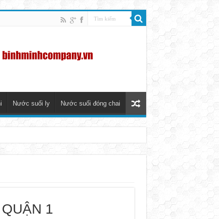
i
Nước suối ly
Nước suối đóng chai
 QUẬN 1