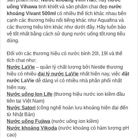
uống Vihawa
tinh khiết và sản phẩm chai đẹp
nước
khoáng Vivant 500ml
có nhiều thể tích khác nhau bên
cạnh các thương hiệu nổi tiếng khác như Aquafina và
các thương hiệu lớn khác như dưới đây. Hãy luôn bảo
vệ tốt nhất bằng cách sử dụng nước uống tốt.rong tiêu
dùng.
Đối với các thương hiệu có nước bình 20l, 19l và thể
tích chai như:
Nước LaVie
– quản lý chất lượng bởi Nestle thương
hiệu có nhiệu
đại lý nước LaVie
nhất hiện nay, việc
đặt
nước LaVie
dễ dàng vì có nhiều nhà phân phối nhất
hiện nay.
Nước uống Ion Life
(thương hiệu nước ion kiềm đầu
tiên tại Việt Nam)
Nước Satori
(công nghệ hoàn lưu khoáng hiện đại đến
từ Nhật Bản)
Nước uống Fujiwa
(nước uống ion kiềm)
Nước khoáng Vikoda
(nước khoáng có hàm lượng pH
cao)