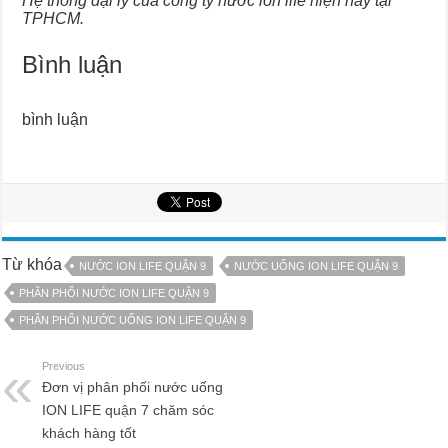
Hệ thống đại lý của công ty nước ion life hiện nay tại
TPHCM.
Bình luận
bình luận
Từ khóa
NƯỚC ION LIFE QUẬN 9
NƯỚC UỐNG ION LIFE QUẬN 9
PHÂN PHỐI NƯỚC ION LIFE QUẬN 9
PHÂN PHỐI NƯỚC UỐNG ION LIFE QUẬN 9
Previous
Đơn vị phân phối nước uống
ION LIFE quận 7 chăm sóc
khách hàng tốt