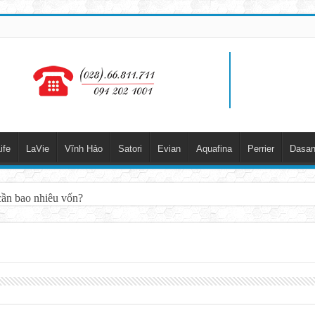
ife
LaVie
Vĩnh Hảo
Satori
Evian
Aquafina
Perrier
Dasan
cần bao nhiêu vốn?