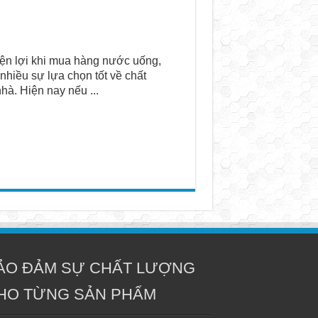
iện lợi khi mua hàng nước uống,
hiều sự lựa chọn tốt về chất
à. Hiện nay nếu ...
ẢO ĐẢM SỰ CHẤT LƯỢNG
HO TỪNG SẢN PHẨM