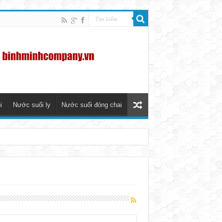
i
Nước suối ly
Nước suối đóng chai