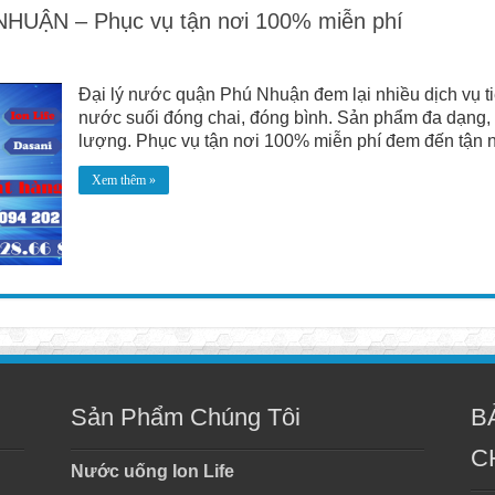
UẬN – Phục vụ tận nơi 100% miễn phí
Đại lý nước quận Phú Nhuận đem lại nhiều dịch vụ t
nước suối đóng chai, đóng bình. Sản phẩm đa dạng, n
lượng. Phục vụ tận nơi 100% miễn phí đem đến tận nh
Xem thêm »
Sản Phẩm Chúng Tôi
B
C
Nước uống Ion Life