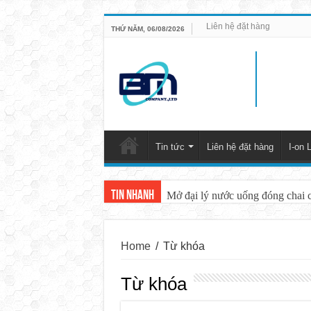
Liên hệ đặt hàng
THỨ NĂM, 06/08/2026
Tin tức
Liên hệ đặt hàng
I-on L
Tin nhanh
Mở đại lý nước uống đóng chai 
Home
/
Từ khóa
Từ khóa