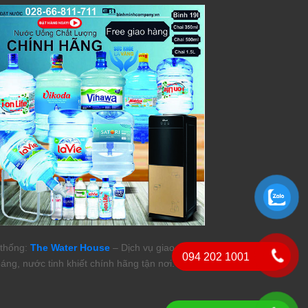
thống:
The Water House
– Dịch vụ giao nước
094 202 1001
áng, nước tinh khiết chính hãng tận nơi.