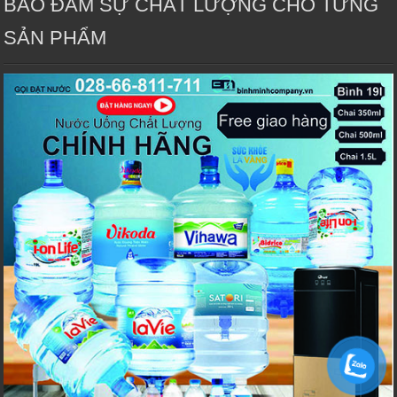
BẢO ĐẢM SỰ CHẤT LƯỢNG CHO TỪNG
SẢN PHẨM