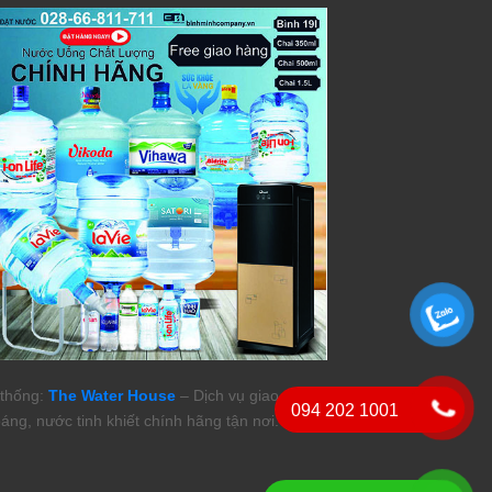
thống:
The Water House
– Dịch vụ giao nước
094 202 1001
áng, nước tinh khiết chính hãng tận nơi.