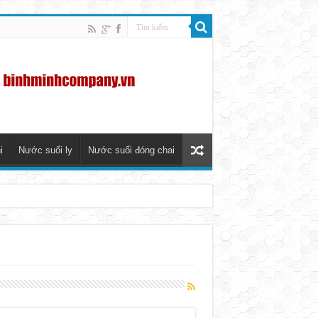
i
Nước suối ly
Nước suối đóng chai