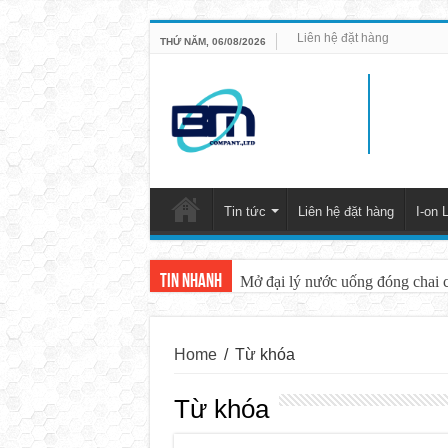
Liên hệ đặt hàng
THỨ NĂM, 06/08/2026
Tin tức
Liên hệ đặt hàng
I-on L
Tin nhanh
Mở đại lý nước uống đóng chai 
Home
/
Từ khóa
Từ khóa