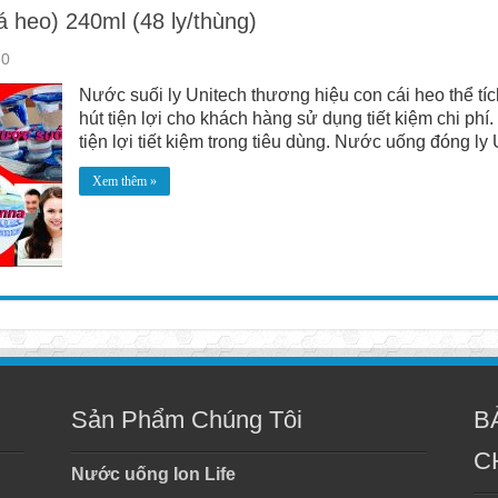
á heo) 240ml (48 ly/thùng)
0
Nước suối ly Unitech thương hiệu con cái heo thể tíc
hút tiện lợi cho khách hàng sử dụng tiết kiệm chi p
tiện lợi tiết kiệm trong tiêu dùng. Nước uống đóng ly U
Xem thêm »
Sản Phẩm Chúng Tôi
B
C
Nước uống Ion Life