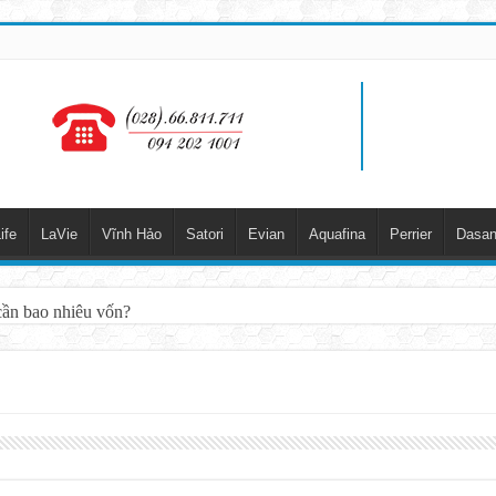
ife
LaVie
Vĩnh Hảo
Satori
Evian
Aquafina
Perrier
Dasan
cần bao nhiêu vốn?