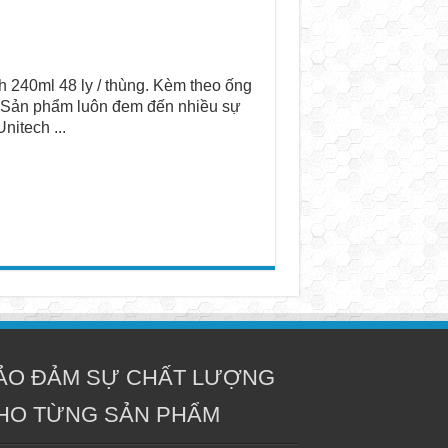
h 240ml 48 ly / thùng. Kèm theo ống
hí. Sản phẩm luôn đem đến nhiều sự
nitech ...
ẢO ĐẢM SỰ CHẤT LƯỢNG
HO TỪNG SẢN PHẨM