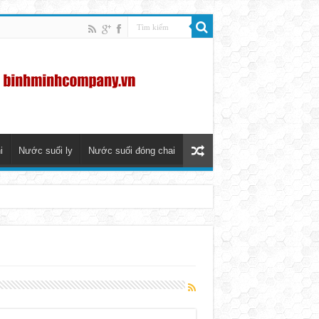
i
Nước suối ly
Nước suối đóng chai