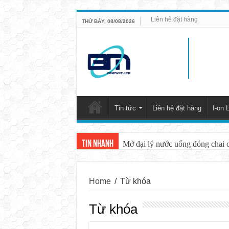
Liên hệ đặt hàng
THỨ BẢY, 08/08/2026
Tin tức
Liên hệ đặt hàng
I-on L
Tin nhanh
Mở đại lý nước uống đóng chai 
Home
/
Từ khóa
Từ khóa