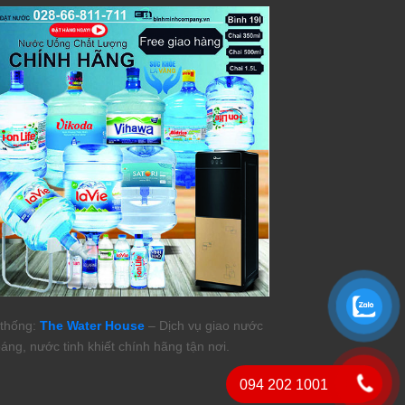
thống:
The Water House
– Dịch vụ giao nước
áng, nước tinh khiết chính hãng tận nơi.
094 202 1001