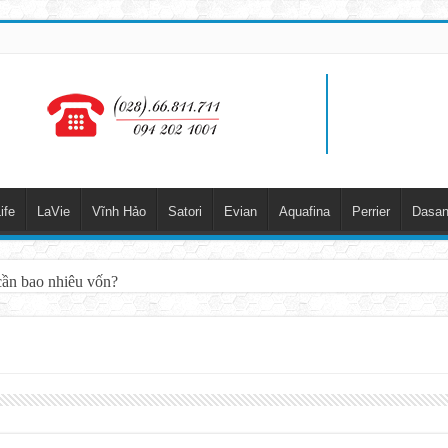
ife
LaVie
Vĩnh Hảo
Satori
Evian
Aquafina
Perrier
Dasan
cần bao nhiêu vốn?