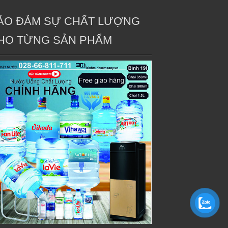
ẢO ĐẢM SỰ CHẤT LƯỢNG
HO TỪNG SẢN PHẨM