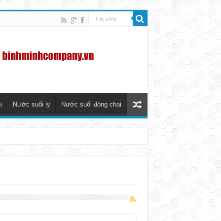
i
Nước suối ly
Nước suối đóng chai