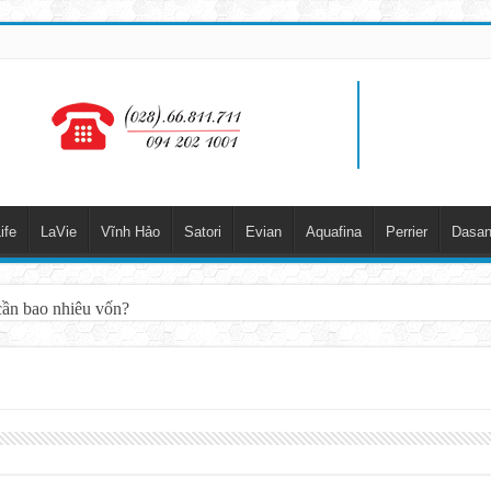
ife
LaVie
Vĩnh Hảo
Satori
Evian
Aquafina
Perrier
Dasan
cần bao nhiêu vốn?