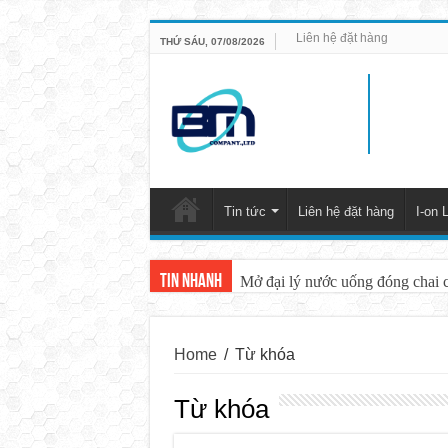
Liên hệ đặt hàng
THỨ SÁU, 07/08/2026
Tin tức
Liên hệ đặt hàng
I-on L
Tin nhanh
Mở đại lý nước uống đóng chai 
Home
/
Từ khóa
Từ khóa