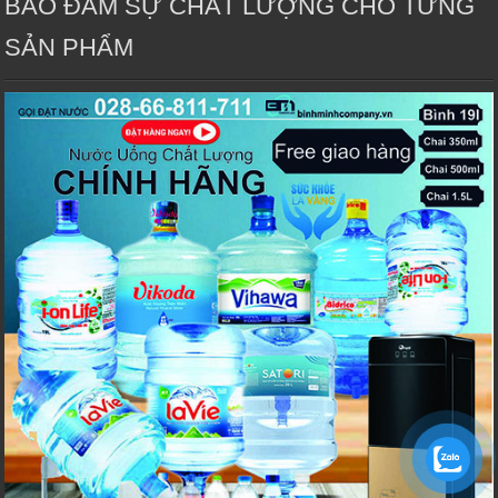
BẢO ĐẢM SỰ CHẤT LƯỢNG CHO TỪNG
SẢN PHẨM