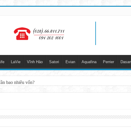
ife
LaVie
Vĩnh Hảo
Satori
Evian
Aquafina
Perrier
Dasan
cần bao nhiêu vốn?