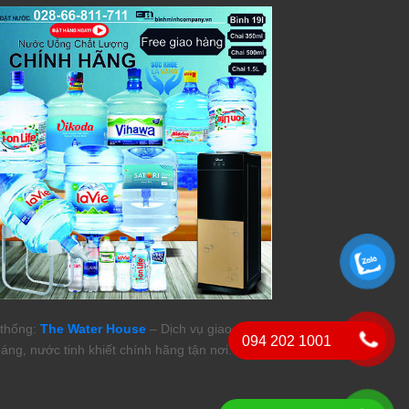
thống:
The Water House
– Dịch vụ giao nước
094 202 1001
áng, nước tinh khiết chính hãng tận nơi.