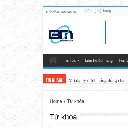
Liên hệ đặt hàng
THỨ NĂM, 06/08/2026
Tin tức
Liên hệ đặt hàng
I-on L
Tin nhanh
Mở đại lý nước uống đóng chai 
Home
/
Từ khóa
Từ khóa