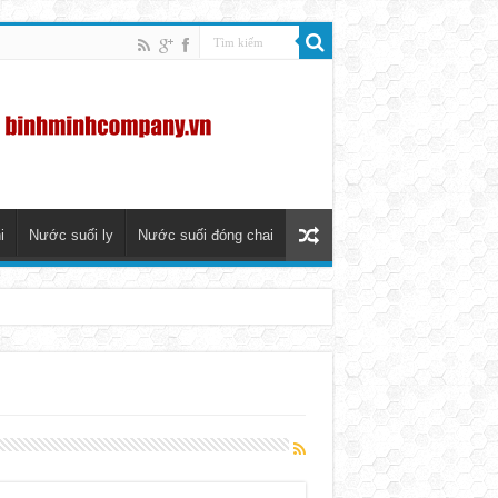
i
Nước suối ly
Nước suối đóng chai