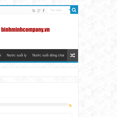
i
Nước suối ly
Nước suối đóng chai