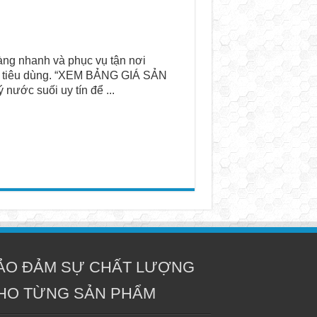
àng nhanh và phục vụ tận nơi
m tiêu dùng. “XEM BẢNG GIÁ SẢN
nước suối uy tín để ...
ẢO ĐẢM SỰ CHẤT LƯỢNG
HO TỪNG SẢN PHẨM