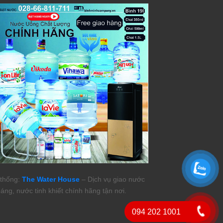
thống:
The Water House
– Dịch vụ giao nước
áng, nước tinh khiết chính hãng tận nơi.
094 202 1001