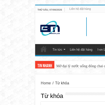
Liên hệ đặt hàng
THỨ SÁU, 07/08/2026
Tin tức
Liên hệ đặt hàng
I-on L
Tin nhanh
Mở đại lý nước uống đóng chai 
Home
/
Từ khóa
Từ khóa