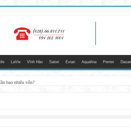
ife
LaVie
Vĩnh Hảo
Satori
Evian
Aquafina
Perrier
Dasan
cần bao nhiêu vốn?