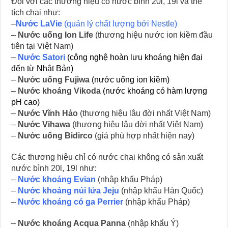
Đối với các thương hiệu có nước bình 20l, 19l và thể
tích chai như:
–
Nước LaVie
(quản lý chất lượng bởi Nestle)
–
Nước uống Ion Life
(thương hiệu nước ion kiềm đầu
tiên tại Việt Nam)
–
Nước Satori
(công nghệ hoàn lưu khoáng hiện đại
đến từ Nhật Bản)
–
Nước uống Fujiwa
(nước uống ion kiềm)
–
Nước khoáng Vikoda
(nước khoáng có hàm lượng
pH cao)
–
Nước Vĩnh Hảo
(thương hiệu lâu đời nhất Việt Nam)
–
Nước Vihawa
(thương hiệu lâu đời nhất Việt Nam)
–
Nước uống Bidirco
(giá phù hợp nhất hiện nay)
Các thương hiệu chỉ có nước chai không có sản xuất
nước bình 20l, 19l như:
–
Nước khoáng Evian
(nhập khẩu Pháp)
–
Nước khoáng núi lửa Jeju
(nhập khẩu Hàn Quốc)
–
Nước khoáng có ga Perrier
(nhập khẩu Pháp)
–
Nước khoáng Acqua Panna
(nhập khẩu Ý)