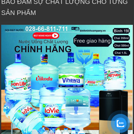
BẢO ĐẢM SỰ CHẤT LƯỢNG CHO TỪNG
SẢN PHẨM